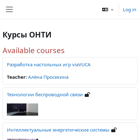
Skip to main content
Log in
Side panel
Курсы ОНТИ
Available courses
Разработка настольных игр viaVUCA
Teacher:
Алёна Просекина
Технологии беспроводной связи
Интеллектуальные энергетические системы